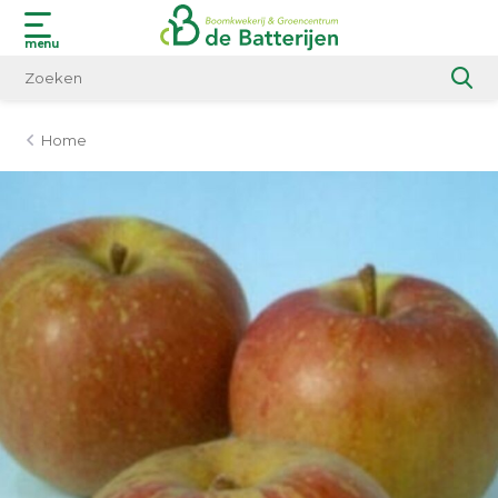
menu
Home