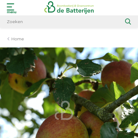
menu
Home