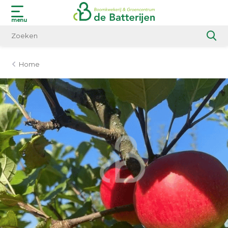
menu
Home