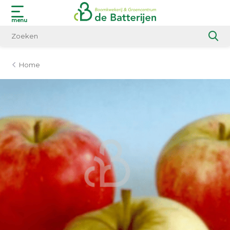
menu
Home