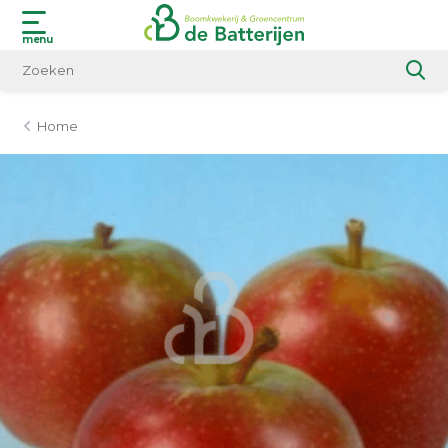
menu
Home