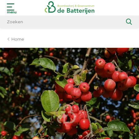
menu
Home