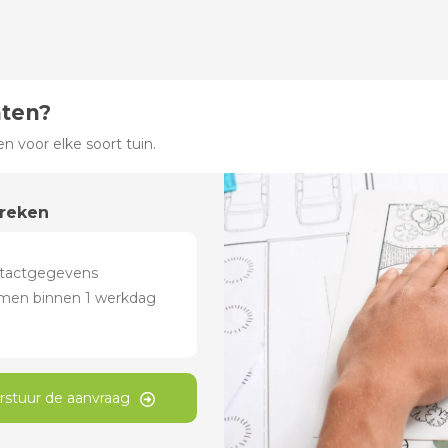
hten?
 voor elke soort tuin.
preken
rstuur de aanvraag