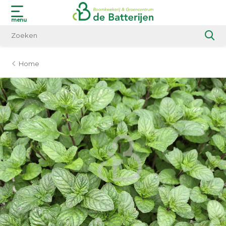
menu
Home