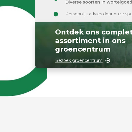
Diverse soorten in wortelgoe
Persoonlijk advies door onze spe
Ontdek ons comple
assortiment in ons
groencentrum
Bezoek groencentrum