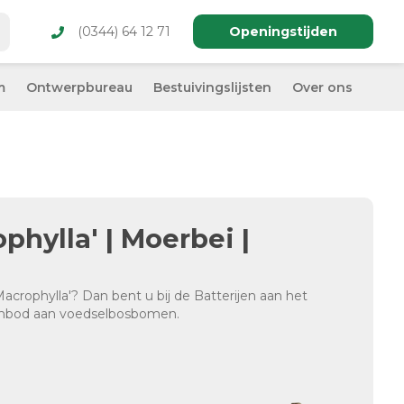
(0344) 64 12 71
Openingstijden
m
Ontwerpbureau
Bestuivingslijsten
Over ons
phylla' | Moerbei |
acrophylla'? Dan bent u bij de Batterijen aan het
aanbod aan voedselbosbomen.