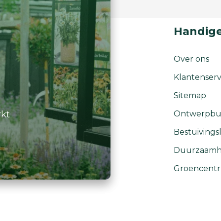
Handige
Over ons
Klantenserv
Sitemap
rkt
Ontwerpbu
Bestuivingsl
Duurzaamh
Groencent