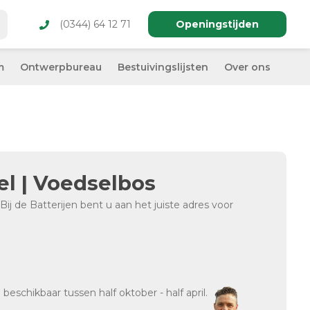
(0344) 64 12 71
Openingstijden
m
Ontwerpbureau
Bestuivingslijsten
Over ons
el | Voedselbos
ij de Batterijen bent u aan het juiste adres voor
d
beschikbaar tussen half oktober - half april.