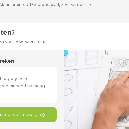
mkleur: bruinrood Geurend blad, zeer winterhard
hten?
 voor elke soort tuin.
preken
rstuur de aanvraag