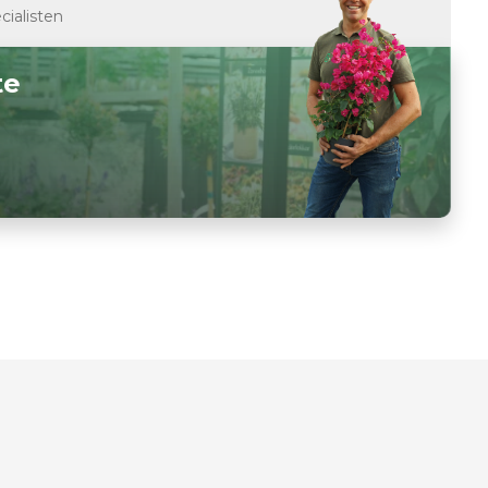
cialisten
te