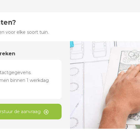
hten?
 voor elke soort tuin.
preken
rstuur de aanvraag