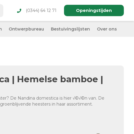
(0344) 64 12 71
Openingstijden
m
Ontwerpbureau
Bestuivingslijsten
Over ons
ca | Hemelse bamboe |
ter? De Nandina domestica is hier √©√©n van. De
 groenblijvende heesters in haar assortiment.