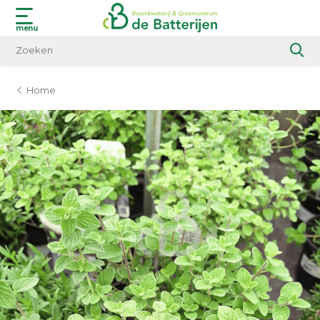
menu
Home