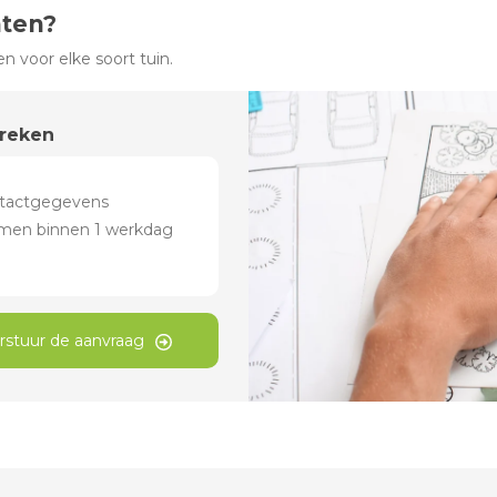
hten?
 voor elke soort tuin.
preken
rstuur de aanvraag