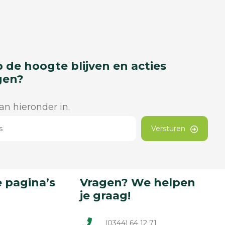
p de hoogte blijven en acties
gen?
dan hieronder in.
Versturen
 pagina’s
Vragen? We helpen
je graag!
(0344) 64 12 71