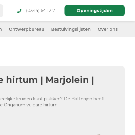
(0344) 64 12 71
Openingstijden
m
Ontwerpbureau
Bestuivingslijsten
Over ons
hirtum | Marjolein |
erlijke kruiden kunt plukken? De Batterijen heeft
de Origanum vulgare hirtum.