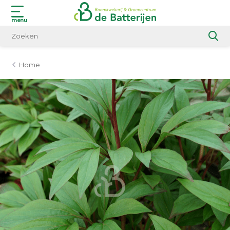
menu
Home