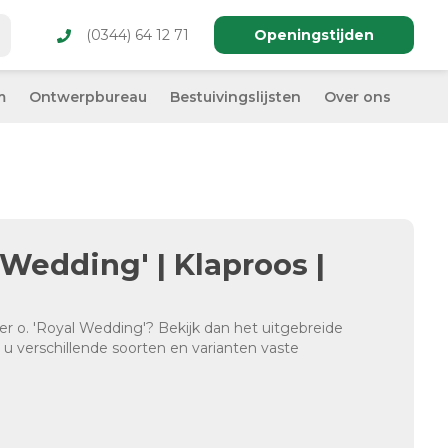
(0344) 64 12 71
Openingstijden
m
Ontwerpbureau
Bestuivingslijsten
Over ons
 Wedding' | Klaproos |
r o. 'Royal Wedding'? Bekijk dan het uitgebreide
t u verschillende soorten en varianten vaste