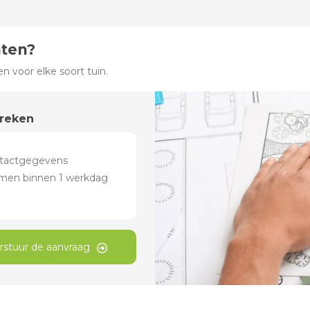
hten?
 voor elke soort tuin.
preken
rstuur de aanvraag