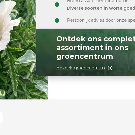
Breed assortiment fruitbomen.
Diverse soorten in wortelgoe
Persoonlijk advies door onze spe
Ontdek ons comple
assortiment in ons
groencentrum
Bezoek groencentrum