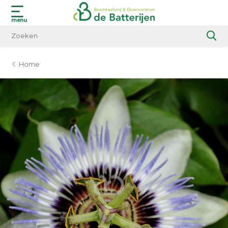
menu
Home