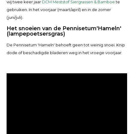
wij twee keer jaar
DCM Meststof Siergrassen & Bamboe
te
gebruiken. In het voorjaar (maart/april) en in de zomer
(juni/juli).
Het snoeien van de Pennisetum'Hameln'
(lampepoetsersgras)
De Pennisetum 'Hameln' behoeft geen tot weinig snoei. Knip
dode of beschadigde bladeren weg in het vroege voorjaar.