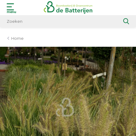
menu
Home