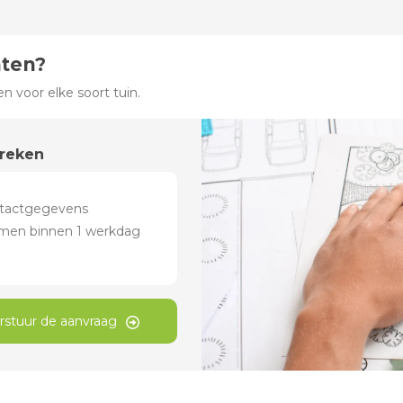
hten?
 voor elke soort tuin.
preken
rstuur de aanvraag