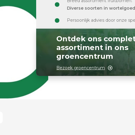
Breed assortiment fruitbomen.
Diverse soorten in wortelgoe
Persoonlijk advies door onze spe
Ontdek ons comple
assortiment in ons
groencentrum
Bezoek groencentrum