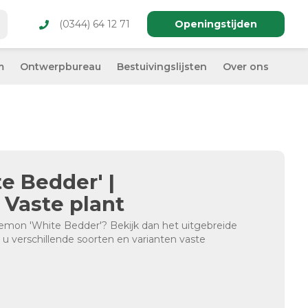
(0344) 64 12 71
Openingstijden
m
Ontwerpbureau
Bestuivingslijsten
Over ons
 Bedder' |
 Vaste plant
emon 'White Bedder'? Bekijk dan het uitgebreide
t u verschillende soorten en varianten vaste