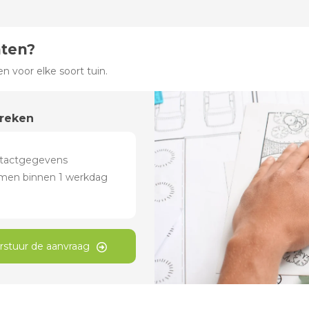
hten?
 voor elke soort tuin.
preken
rstuur de aanvraag