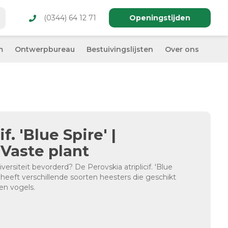
(0344) 64 12 71
Openingstijden
m
Ontwerpbureau
Bestuivingslijsten
Over ons
f. 'Blue Spire' |
 Vaste plant
ersiteit bevorderd? De Perovskia atriplicif. 'Blue
n heeft verschillende soorten heesters die geschikt
en vogels.