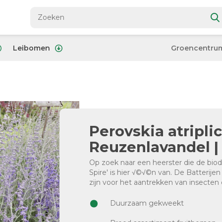
Leibomen
Groencentru
Perovskia atriplici
Reuzenlavandel |
Op zoek naar een heerster die de biodiv
Spire' is hier √©√©n van. De Batterije
zijn voor het aantrekken van insecten 
Duurzaam gekweekt