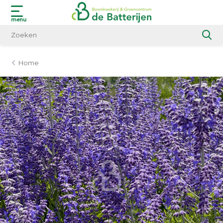
menu
Home