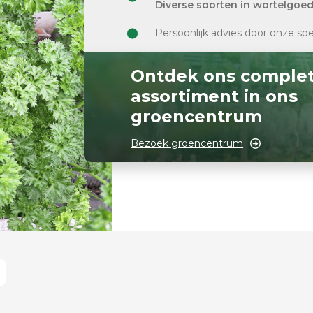
Diverse soorten in wortelgoe
Persoonlijk advies door onze spe
Ontdek ons comple
assortiment in ons
groencentrum
Bezoek groencentrum