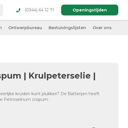
(0344) 64 12 71
Openingstijden
m
Ontwerpbureau
Bestuivingslijsten
Over ons
pum | Krulpeterselie |
erlijke kruiden kunt plukken? De Batterijen heeft
de Petroselinum crispum.