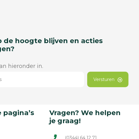
p de hoogte blijven en acties
gen?
dan hieronder in.
Versturen
 pagina’s
Vragen? We helpen
je graag!
(0344) 64 12 71