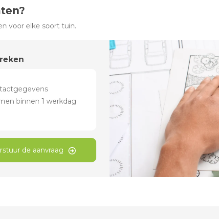
hten?
 voor elke soort tuin.
preken
rstuur de aanvraag