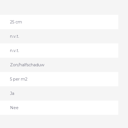
25 cm
n.v.t.
n.v.t.
Zon/halfschaduw
5 per m2
Ja
Nee