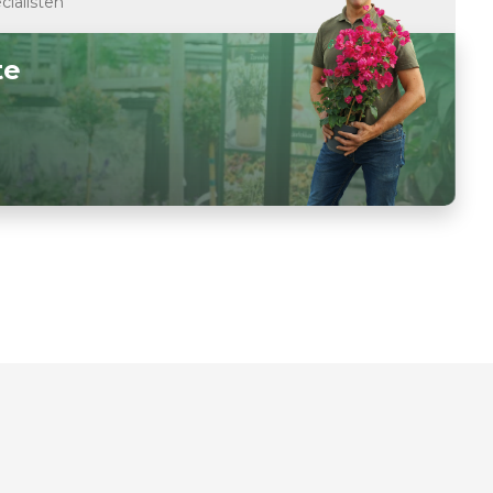
cialisten
te