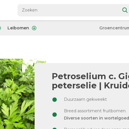
Leibomen
Groencentru
Petroselium c. Gig
peterselie | Krui
Duurzaam gekweekt
Breed assortiment fruitbomen.
Diverse soorten in wortelgoe