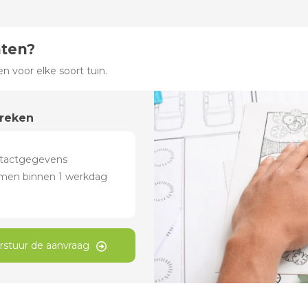
hten?
 voor elke soort tuin.
preken
rstuur de aanvraag