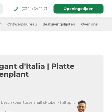
(0344) 64 12 71
Openingstijden
m
Ontwerpbureau
Bestuivingslijsten
Over ons
ant d'Italia | Platte
denplant
d
beschikbaar tussen half oktober - half april.