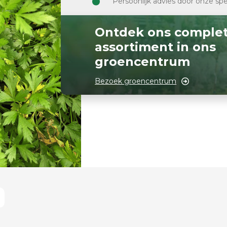
Persoonlijk advies door onze spe
Ontdek ons comple
assortiment in ons
groencentrum
Bezoek groencentrum