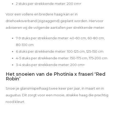
2 stuks per strekkende meter: 200 cm+
Voor een vollere en bredere haag kan er in
driehoeksverband (zigzaggend) geplant worden. Hiervoor
adviseren wij de volgende aantallen per strekkende meter:
7-9 stuks per strekkende meter: 40-60 cm, 60-80 cm,
80-100 cm
6 stuks per strekkende meter: 100-125 cm, 125-150 cm
4-5 stuks per strekkende meter: 150-175 cm, 175-200 cm
3-4 stuks per strekkende meter: 200 cm+
Het snoeien van de Photinia x fraseri ‘Red
Robin’
Snoei je glansmispelhaag twee keer per jaar, in maart en in
augustus. Dit zorgt voor een mooie, strakke haag die prachtig
rood kleurt.