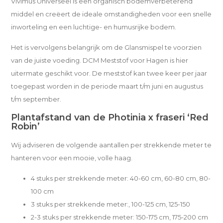
Vivimus Universeel is een organisch bodemverbeterend
middel en creëert de ideale omstandigheden voor een snelle
inworteling en een luchtige- en humusrijke bodem.
Het is vervolgens belangrijk om de Glansmispel te voorzien
van de juiste voeding. DCM Meststof voor Hagen is hier
uitermate geschikt voor. De meststof kan twee keer per jaar
toegepast worden in de periode maart t/m juni en augustus
t/m september.
Plantafstand van de Photinia x fraseri ‘Red
Robin’
Wij adviseren de volgende aantallen per strekkende meter te
hanteren voor een mooie, volle haag.
4 stuks per strekkende meter: 40-60 cm, 60-80 cm, 80-
100 cm
3 stuks per strekkende meter:, 100-125 cm, 125-150
2-3 stuks per strekkende meter: 150-175 cm, 175-200 cm