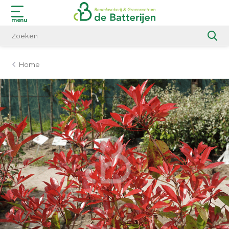
menu
Home