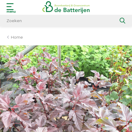
menu
Home