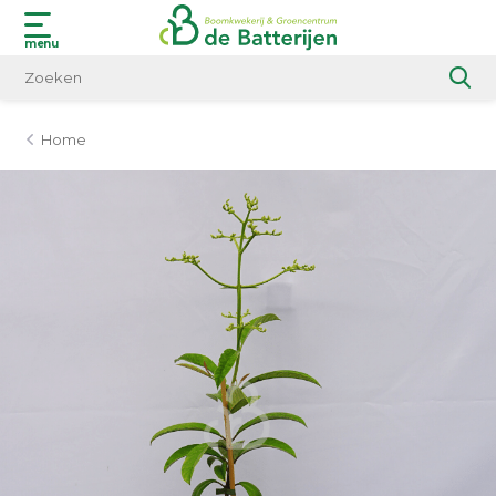
menu
Home