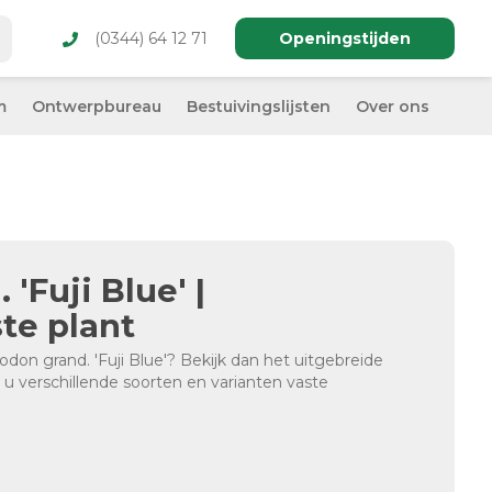
(0344) 64 12 71
Openingstijden
m
Ontwerpbureau
Bestuivingslijsten
Over ons
'Fuji Blue' |
ste plant
don grand. 'Fuji Blue'? Bekijk dan het uitgebreide
t u verschillende soorten en varianten vaste