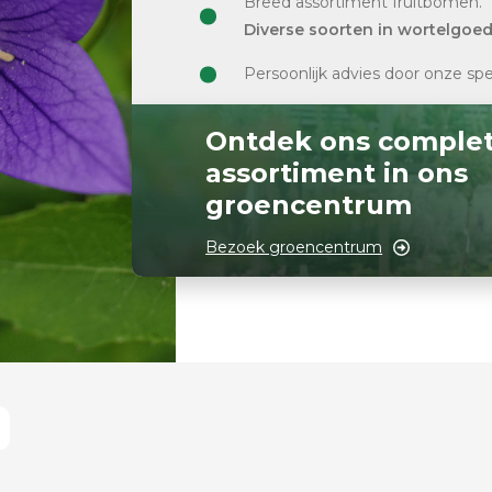
Breed assortiment fruitbomen.
Diverse soorten in wortelgoe
Persoonlijk advies door onze spe
Ontdek ons comple
assortiment in ons
groencentrum
Bezoek groencentrum