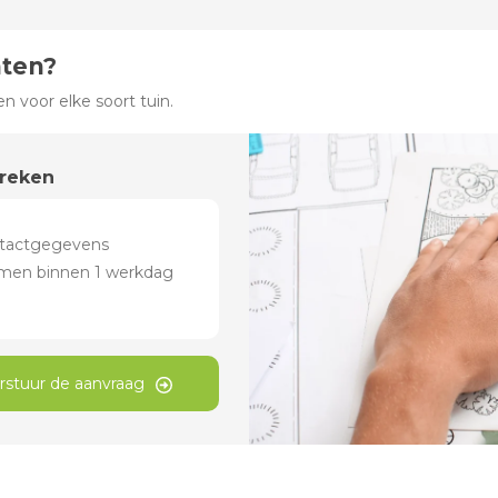
hten?
 voor elke soort tuin.
preken
rstuur de aanvraag