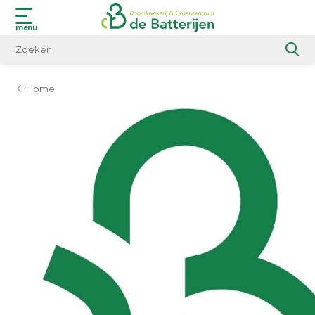
menu
Home