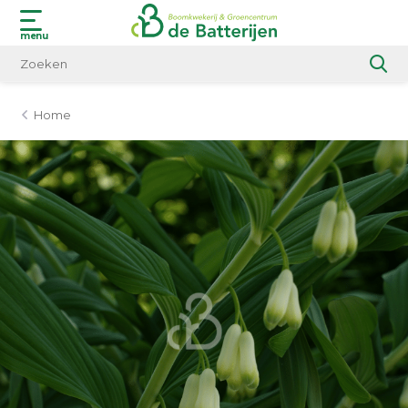
menu
Home