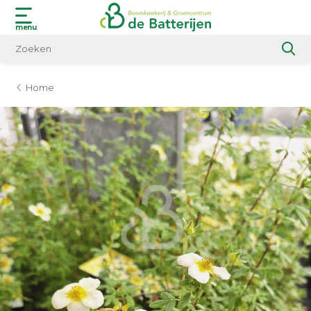
menu
Home