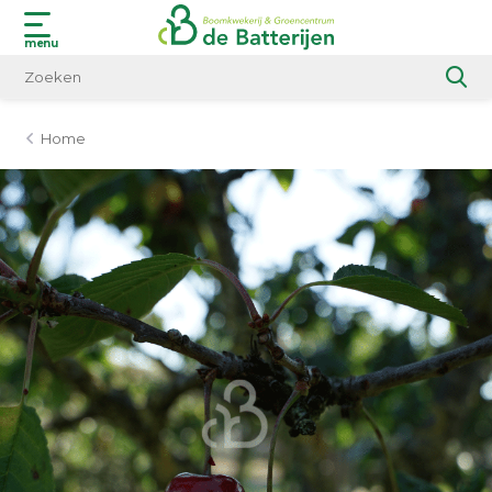
menu
Home