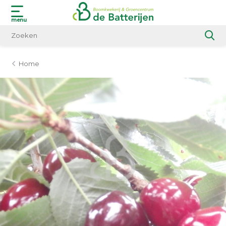
menu
Home