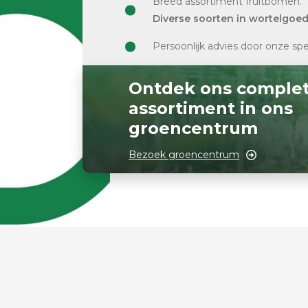
Breed assortiment fruitbomen.
Diverse soorten in wortelgoe
Persoonlijk advies door onze spe
Ontdek ons comple
assortiment in ons
groencentrum
Bezoek groencentrum