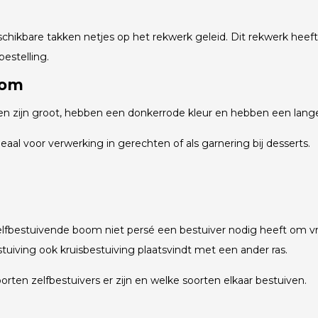
chikbare takken netjes op het rekwerk geleid. Dit rekwerk heeft
estelling.
oom
sen zijn groot, hebben een donkerrode kleur en hebben een lange
aal voor verwerking in gerechten of als garnering bij desserts.
elfbestuivende boom niet persé een bestuiver nodig heeft om vru
iving ook kruisbestuiving plaatsvindt met een ander ras.
oorten zelfbestuivers er zijn en welke soorten elkaar bestuiven.