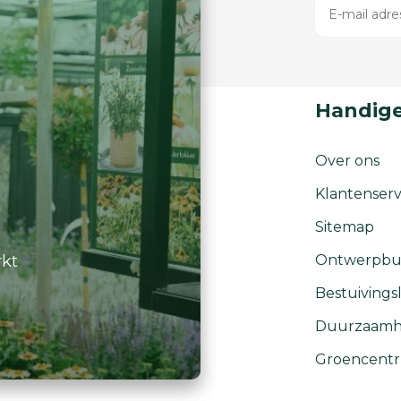
Handige
Over ons
Klantenserv
Sitemap
rkt
Ontwerpbu
Bestuivingsl
Duurzaamh
Groencent