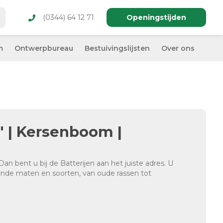
(0344) 64 12 71
Openingstijden
m
Ontwerpbureau
Bestuivingslijsten
Over ons
' | Kersenboom |
an bent u bij de Batterijen aan het juiste adres. U
lende maten en soorten, van oude rassen tot