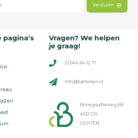
Versturen
 pagina’s
Vragen? We helpen
je graag!
(0344) 64 12 71
ice
info@batterijen.nl
reau
ijsten
Bonegraafseweg 68
eid
4051 CH
OCHTEN
rum