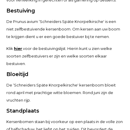
voor verwerking in gerechten of als garnering op desserts.
Bestuiving
De Prunus avium ‘Schneiders Späte Knorpelkirsche' is een
niet zelfbestuivende kersenboom. Om kersen aan uw boom
te krijgen dient u er een goede bestuiver bij te nemen.
Klik
hier
voor de bestuivingslijst. Hierin kunt u zien welke
soorten zelfbestuivers er zijn en welke soorten elkaar
bestuiven.
Bloeitijd
De ‘Schneiders Späte Knorpelkirsche' kersenboom bloeit
rond april met prachtige witte bloemen. Rond juni zijn de
vruchten rijp.
Standplaats
Kersenbomen staan bij voorkeur op een plaats in de volle zon
of halfschaduw, het liefst op het zuiden. Dit bevordert de