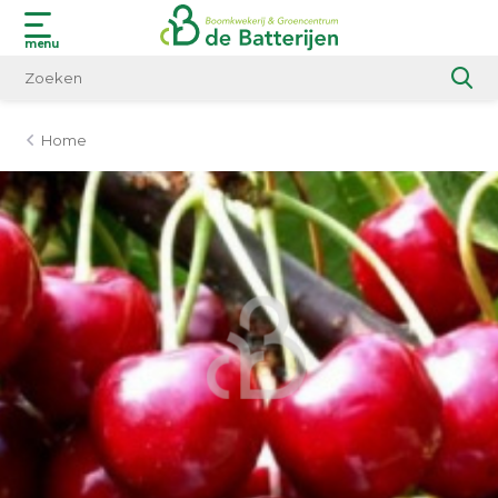
menu
Home