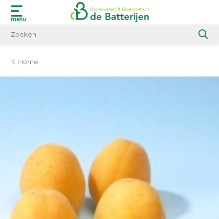
menu
Home