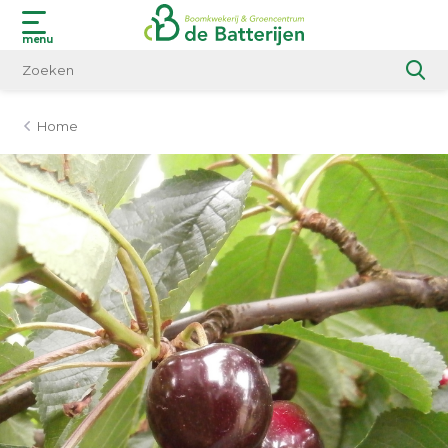
menu
Home