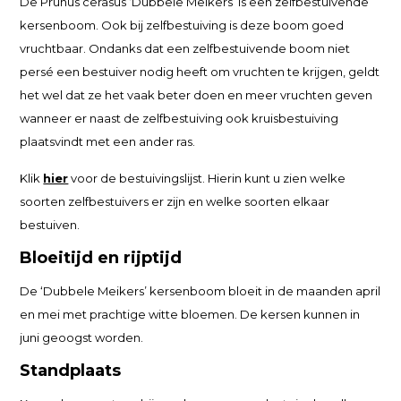
De Prunus cerasus ‘Dubbele Meikers’ is een zelfbestuivende
kersenboom. Ook bij zelfbestuiving is deze boom goed
vruchtbaar. Ondanks dat een zelfbestuivende boom niet
persé een bestuiver nodig heeft om vruchten te krijgen, geldt
het wel dat ze het vaak beter doen en meer vruchten geven
wanneer er naast de zelfbestuiving ook kruisbestuiving
plaatsvindt met een ander ras.
Klik
hier
voor de bestuivingslijst. Hierin kunt u zien welke
soorten zelfbestuivers er zijn en welke soorten elkaar
bestuiven.
Bloeitijd en rijptijd
De ‘Dubbele Meikers’ kersenboom bloeit in de maanden april
en mei met prachtige witte bloemen. De kersen kunnen in
juni geoogst worden.
Standplaats