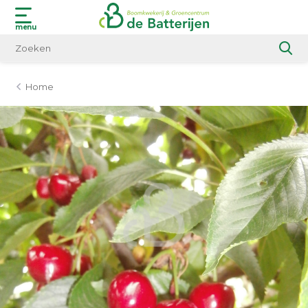
menu
Home