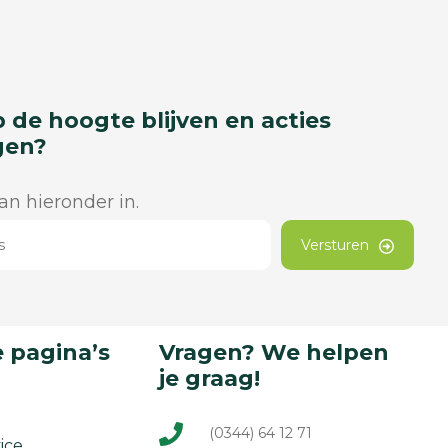
p de hoogte blijven en acties
gen?
dan hieronder in.
Versturen
 pagina’s
Vragen? We helpen
je graag!
(0344) 64 12 71
ice