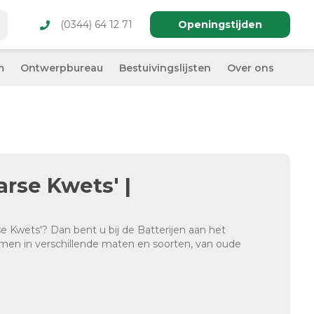
(0344) 64 12 71
Openingstijden
m
Ontwerpbureau
Bestuivingslijsten
Over ons
rse Kwets' |
 Kwets'? Dan bent u bij de Batterijen aan het
bomen in verschillende maten en soorten, van oude