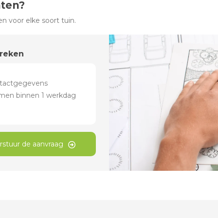
hten?
 voor elke soort tuin.
preken
rstuur de aanvraag