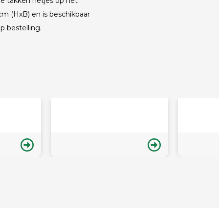
e takken netjes op het
cm (HxB) en is beschikbaar
 bestelling.