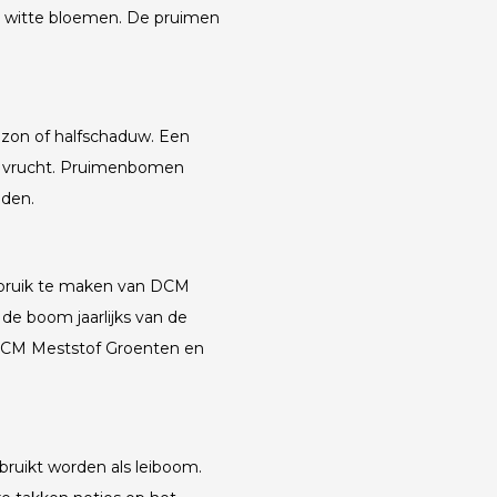
 witte bloemen. De pruimen
 zon of halfschaduw. Een
e vrucht. Pruimenbomen
nden.
ebruik te maken van DCM
 de boom jaarlijks van de
 DCM Meststof Groenten en
ruikt worden als leiboom.