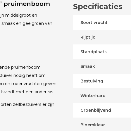
s’ pruimenboom
Specificaties
jn middelgroot en
Soort vrucht
an smaak en geelgroen van
Rijptijd
Standplaats
Smaak
ivende pruimenboom.
tuiver nodig heeft om
Bestuiving
doen en meer vruchten geven
atsvindt met een ander ras.
Winterhard
orten zelfbestuivers er zijn
Groenblijvend
Bloemkleur