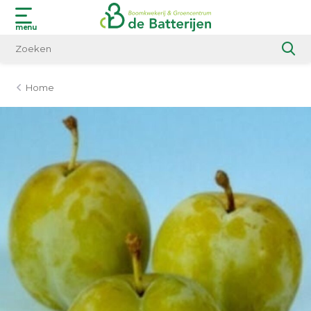
menu
Home