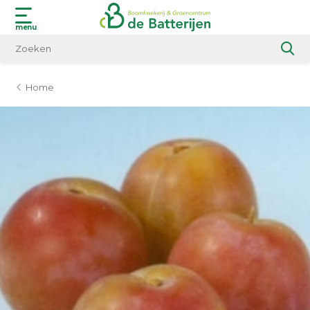
menu
Home