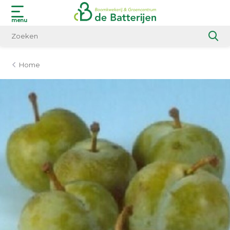
menu
Home