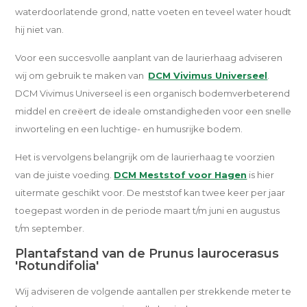
waterdoorlatende grond, natte voeten en teveel water houdt
hij niet van.
Voor een succesvolle aanplant van de laurierhaag adviseren
wij om gebruik te maken van
DCM Vivimus Universeel
.
DCM Vivimus Universeel is een organisch bodemverbeterend
middel en creëert de ideale omstandigheden voor een snelle
inworteling en een luchtige- en humusrijke bodem.
Het is vervolgens belangrijk om de laurierhaag te voorzien
van de juiste voeding.
DCM Meststof voor Hagen
is hier
uitermate geschikt voor. De meststof kan twee keer per jaar
toegepast worden in de periode maart t/m juni en augustus
t/m september.
Plantafstand van de Prunus laurocerasus
'Rotundifolia'
Wij adviseren de volgende aantallen per strekkende meter te