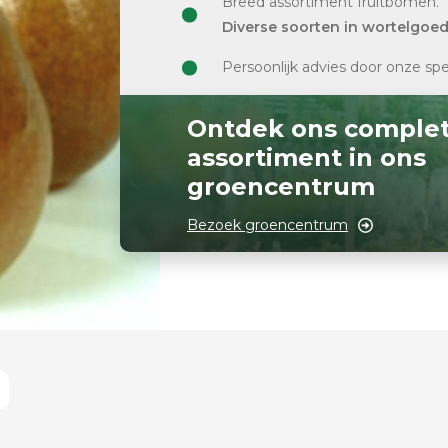
Breed assortiment fruitbomen.
Diverse soorten in wortelgoe
Persoonlijk advies door onze spe
Ontdek ons comple
assortiment in ons
groencentrum
Bezoek groencentrum