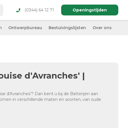
(0344) 64 12 71
Openingstijden
m
Ontwerpbureau
Bestuivingslijsten
Over ons
ouise d'Avranches' |
se d'Avranches'? Dan bent u bij de Batterijen aan
enbomen in verschillende maten en soorten, van oude