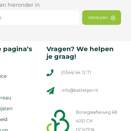
dan hieronder in.
Versturen
 pagina’s
Vragen? We helpen
je graag!
(0344) 64 12 71
ice
info@batterijen.nl
reau
ijsten
Bonegraafseweg 68
eid
4051 CH
OCHTEN
rum