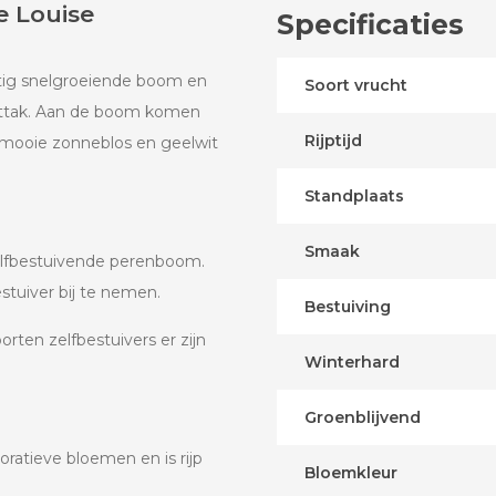
 Louise
Specificaties
tig snelgroeiende boom en
Soort vrucht
arttak. Aan de boom komen
Rijptijd
 mooie zonneblos en geelwit
Standplaats
Smaak
elfbestuivende perenboom.
tuiver bij te nemen.
Bestuiving
orten zelfbestuivers er zijn
Winterhard
Groenblijvend
oratieve bloemen en is rijp
Bloemkleur