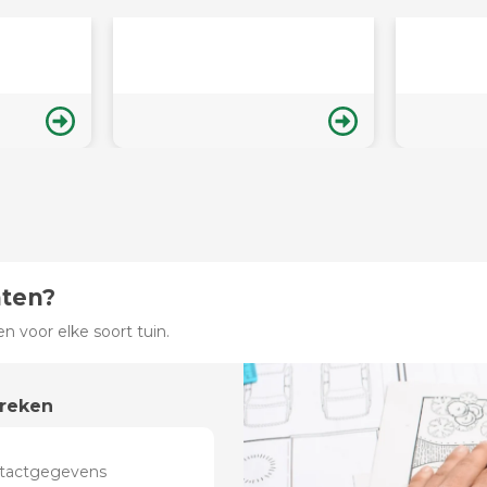
hten?
 voor elke soort tuin.
preken