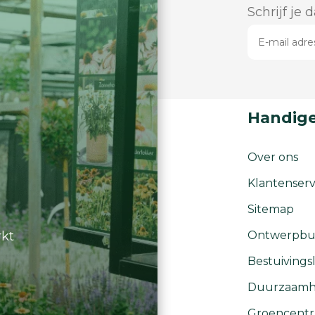
Schrijf je 
Handige
Over ons
Klantenserv
Sitemap
rkt
Ontwerpbu
Bestuivingsl
Duurzaamh
Groencent