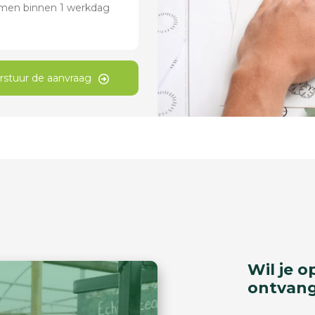
rstuur de aanvraag
Wil je o
ontvan