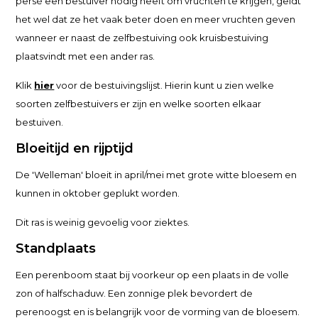
persé een bestuiver nodig heeft om vruchten te krijgen, geldt
het wel dat ze het vaak beter doen en meer vruchten geven
wanneer er naast de zelfbestuiving ook kruisbestuiving
plaatsvindt met een ander ras.
Klik
hier
voor de bestuivingslijst. Hierin kunt u zien welke
soorten zelfbestuivers er zijn en welke soorten elkaar
bestuiven.
Bloeitijd en rijptijd
De 'Welleman' bloeit in april/mei met grote witte bloesem en
kunnen in oktober geplukt worden.
Dit ras is weinig gevoelig voor ziektes.
Standplaats
Een perenboom staat bij voorkeur op een plaats in de volle
zon of halfschaduw. Een zonnige plek bevordert de
perenoogst en is belangrijk voor de vorming van de bloesem.