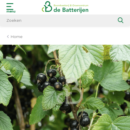
menu
Home