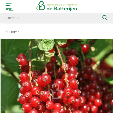
menu
Home