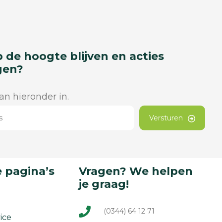
p de hoogte blijven en acties
gen?
dan hieronder in.
Versturen
 pagina’s
Vragen? We helpen
je graag!
(0344) 64 12 71
ice