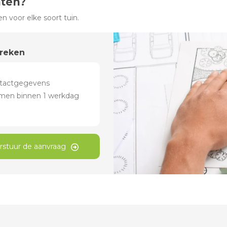
hten?
 voor elke soort tuin.
preken
rstuur de aanvraag