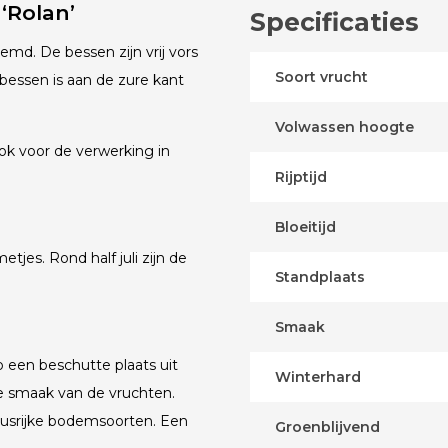
‘Rolan’
Specificaties
md. De bessen zijn vrij vors
Soort vrucht
bessen is aan de zure kant
Volwassen hoogte
ok voor de verwerking in
Rijptijd
Bloeitijd
jes. Rond half juli zijn de
Standplaats
Smaak
 een beschutte plaats uit
Winterhard
e smaak van de vruchten.
musrijke bodemsoorten. Een
Groenblijvend