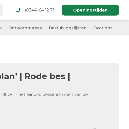
(0344) 64 12 71
Openingstijden
m
Ontwerpbureau
Bestuivingslijsten
Over ons
lan' | Rode bes |
vindt ze in het aanbod bessenstruiken van de