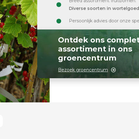
Breed assortiment fruitbomen.
Diverse soorten in wortelgoe
Persoonlijk advies door onze spe
Ontdek ons comple
assortiment in ons
groencentrum
Bezoek groencentrum