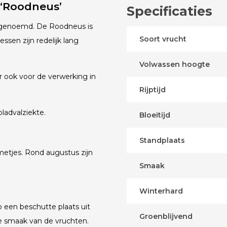
 ‘Roodneus’
Specificaties
s genoemd. De Roodneus is
Soort vrucht
ssen zijn redelijk lang
Volwassen hoogte
 ook voor de verwerking in
Rijptijd
ladvalziekte.
Bloeitijd
Standplaats
metjes. Rond augustus zijn
Smaak
Winterhard
 een beschutte plaats uit
Groenblijvend
e smaak van de vruchten.