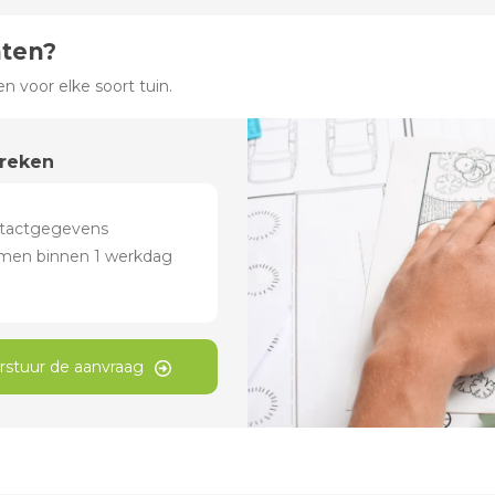
hten?
 voor elke soort tuin.
preken
rstuur de aanvraag