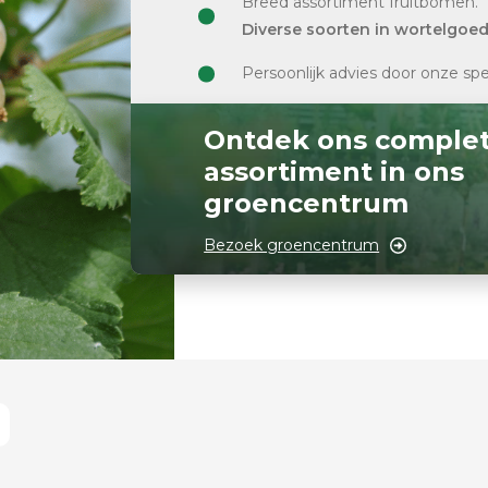
Breed assortiment fruitbomen.
Diverse soorten in wortelgoe
Persoonlijk advies door onze spe
Ontdek ons comple
assortiment in ons
groencentrum
Bezoek groencentrum