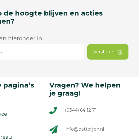
p de hoogte blijven en acties
gen?
dan hieronder in.
Versturen
 pagina’s
Vragen? We helpen
je graag!
(0344) 64 12 71
ice
info@batterijen.nl
reau