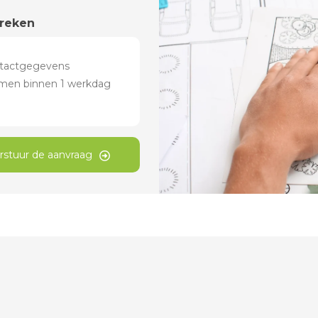
preken
rstuur de aanvraag