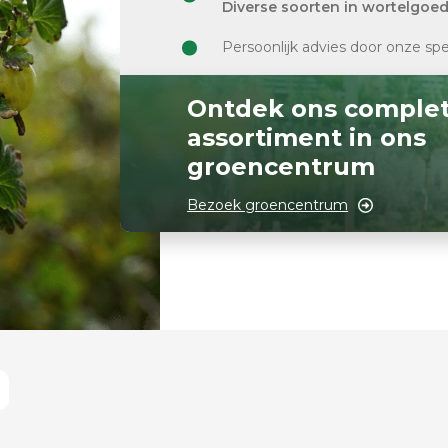
Diverse soorten in wortelgoe
Persoonlijk advies door onze spe
Ontdek ons comple
assortiment in ons
groencentrum
Bezoek groencentrum