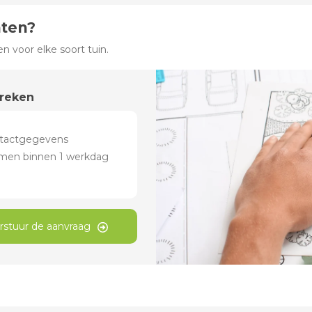
hten?
 voor elke soort tuin.
preken
rstuur de aanvraag