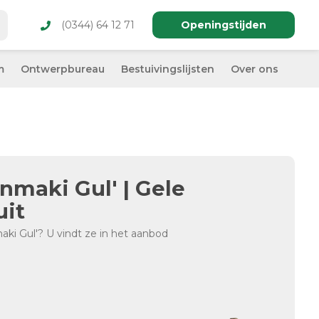
(0344) 64 12 71
Openingstijden
m
Ontwerpbureau
Bestuivingslijsten
Over ons
onmaki Gul' | Gele
uit
aki Gul'? U vindt ze in het aanbod